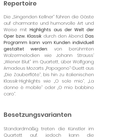
Repertoire
Die „Singenden Kellner“ führen die Gäste
auf charmante und humorvolle Art und
Weise mit
Highlights aus der Welt der
Oper
bzw. Klassik
durch den Abend.
Das
Programm kann vom Kunden individuell
gestaltet werden
: von berühmten
Walzermelodien wie Johann Strauss’
„Wiener Blut“ im Quartett, über Wolfgang
Amadeus Mozarts „Papageno“-Duett aus
„Die Zauberflöte“, bis hin zu italienischen
Klassik-Highlights wie „O sole mio“, „La
donne è mobile“ oder „O mio babbino
caro“.
Besetzungsvarianten
Standardmäßig treten die Künstler im
Quartett auf, jedoch kann die