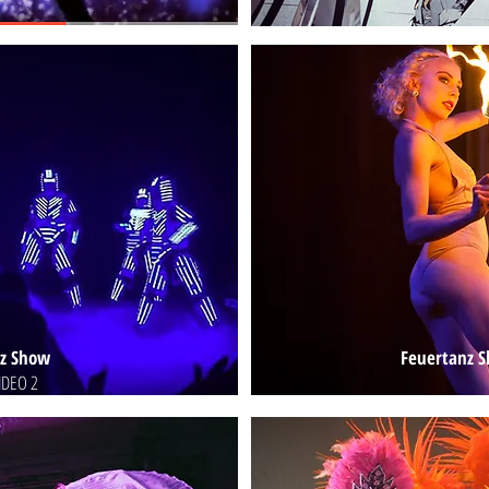
nz Show
Feuertanz S
IDEO 2
V