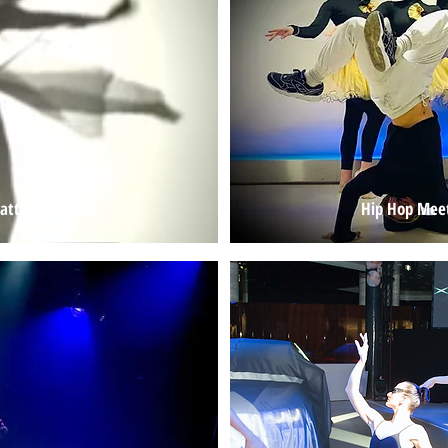
atten-Tanz-Act
Hip Hop Meet