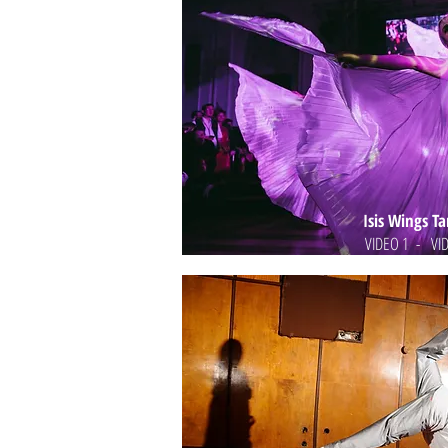
Isis Wings Ta
VIDEO 1
-
VI