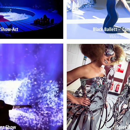
 Show-Act
Black Ballett - Co
VIDEO 1
-
anz Show
Spiege