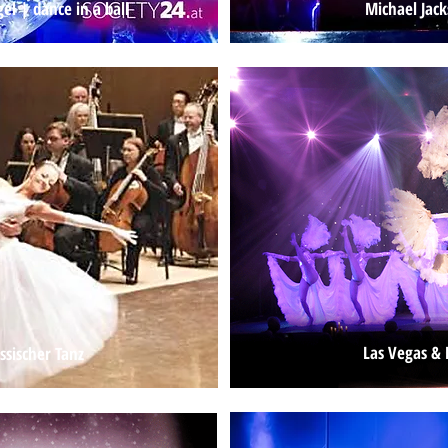
el | dance in a ball
Michael Jack
1
Las Vegas &
ssischer Tanz