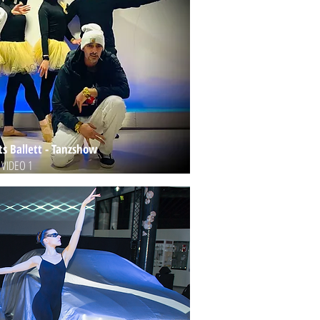
s Ballett -
Tanzshow
VIDEO 1