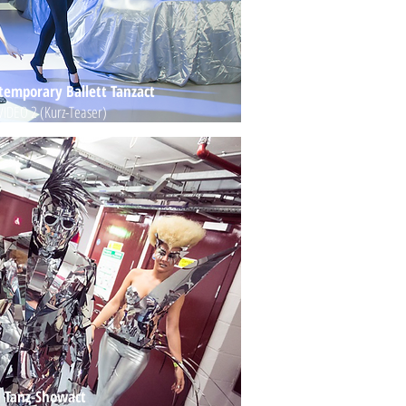
ntemporary Ballett Tanzact
VIDEO 2 (Kurz-Teaser)
l Tanz-Showact