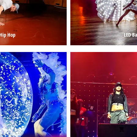
Hip Hop
LED Ba
 1