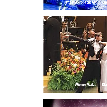
Tanz & Akrobatik Act in Kug
VIDEO 
Wiener Walzer | Kla