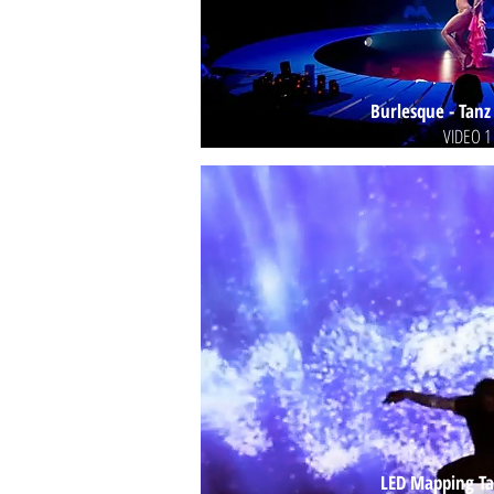
Burlesque - Tanz
VIDEO 1
LED Mapping T