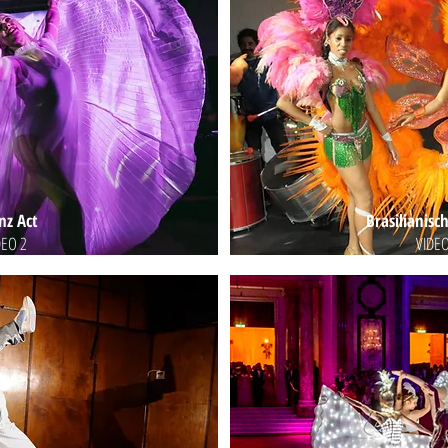
nz Act
Brasilianis
DEO 2
VIDEO