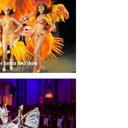
che Samba Tanz Show
 1
-
VIDEO 2