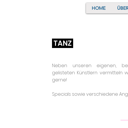
HOME
ÜBER
TANZ
Neben unseren eigenen, ber
gelisteten Künstlern vermitteln 
gerne!
Specials
sowie verschiedene Ang