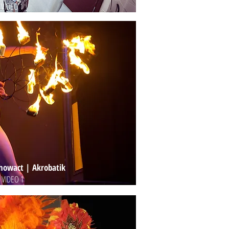
VIDEO 1
howact | Akrobatik
IDEO 1