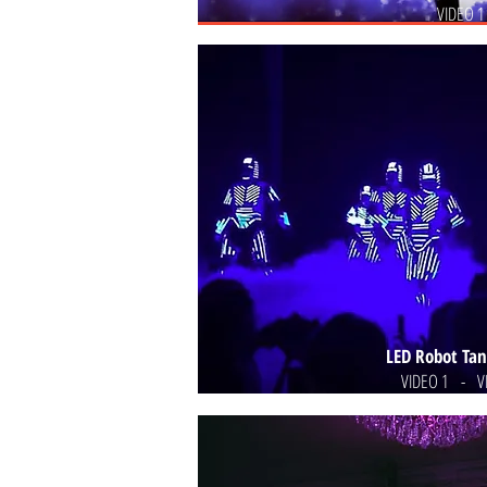
VIDEO 1
LED Robot Ta
VIDEO 1
-
V