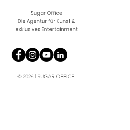
Sugar Office
Die Agentur für Kunst &
exklusives Entertainment
© 2026 |
SUGAR OFFICE
Impressum
|
AGB
|
Kontakt
office@sugar-office.com
|
+43 676 51 99 663
Wien,
Österreich