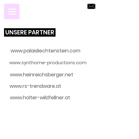
UNSERE PARTNER
www.palaisliechtenstein.com
www.synthome-productions.com
www.heinreichsberger.net
www.rs-trendware.at
www.holter-wildfellner.at